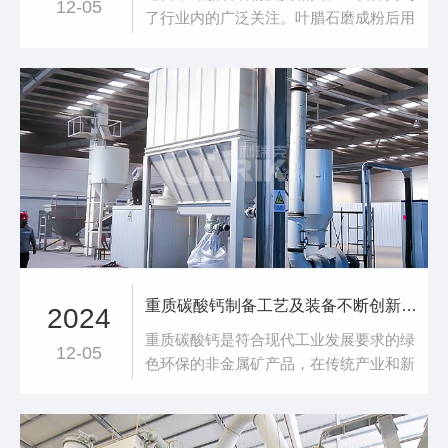
12-05
了行业内的广泛关注。叶腊石磨成粉后用
途多样，在多个领域都发挥着重要作用.
在陶瓷工业中，叶腊石粉因含有较高的
(Al₂O₃)，耐热性好、白度高且收缩量小，
是制作日用陶瓷、建筑及卫生陶瓷等的理
想原料，能够提升陶瓷产品的性能和质
量.耐火材料领域也少不了叶腊石粉，其
重质碳酸钙制备工艺及装备不断创新升级
2024
重质碳酸钙是符合现代工业发展要求的绿
12-05
色环保的非金属矿产品，在传统产业和新
兴产业领域都发挥着重要作用。考虑到重
质碳酸钙的化学性质以及生产效率与效
益，大多采用干法制备的方式。通常以天