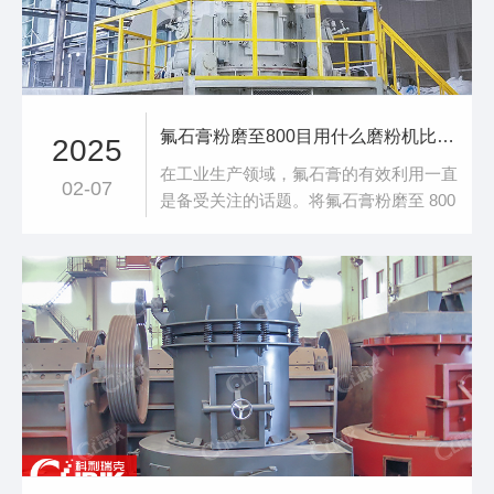
适应各
氟石膏粉磨至800目用什么磨粉机比较好
2025
在工业生产领域，氟石膏的有效利用一直
02-07
是备受关注的话题。将氟石膏粉磨至 800
目，对磨粉机的性能有着极高要求。而科
利瑞克凭借其卓越的技术和优质的产品，
为这一难题提供了**解决方案。科利瑞克
的 CLUM系列立式磨粉机，在氟石膏粉磨
至 800 目这一应用中表现出色。该款磨粉
机采用先进的研磨技术，其独特的