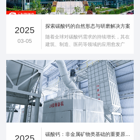
探索碳酸钙的自然形态与研磨解决方案
2025
随着全球对碳酸钙需求的持续增长，其在
03-05
建筑、制造、医药等领域的应用愈发广
泛。作为研磨设备领域的专业供应商，科
利瑞克始终致力于为客户提供**、**的研
磨解决方案。本文将带您了解碳酸钙的两
种主要自然形态——方解石和石灰石，并
展示科利瑞克如何通过先进技术帮助客户
实现**生产。方解石：自然界中的常见矿
物方解石
碳酸钙：非金属矿物类基础的重要原料，应用广泛前景广阔
2025