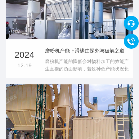
产工艺主要包括破碎、磨粉、分级、收集
等步
磨粉机产能下滑缘由探究与破解之道
2024
磨粉机产能的降低会对物料加工的效能产
12-19
生直接的负面影响，若这种低产能状况长
期延续，企业的生产效益必将遭受严重损
害。因此，深入探究磨粉机产能下滑的根
源显得尤为重要。那么究竟是哪些因素致
使磨粉机产能降低？又该运用何种方法予
以解决呢？ 一、磨粉机产能下滑的原因
（一）设备自身的故障隐患 磨粉机在长
时间运