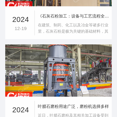
​《石灰石粉加工：设备与工艺流程全知晓》
2024
在建筑、制药、化工以及冶金等诸多行业
12-19
里，石灰石粉是极为关键的基础材料，其
加工流程意义重大。本文会深入剖析加工
石灰石粉的核心设备以及石灰石粉生产线
的工艺步骤，助您透彻知晓这一核心制造
环节。加工石灰石粉的核心设备 1. 破碎
机械 破碎环节是石灰石加工的起始且极
为关键的阶段。常见的破碎器械有颚式破
碎机、
叶腊石磨粉用途广泛，磨粉机选择多样
2024
近日，叶腊石磨粉及其相关加工设备受到