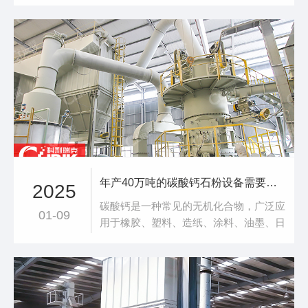
仅能够提高生产效率，还能确保成品质
量，为后续的铝制品生产打下坚实基础。
今天，我们就来深入探讨一下，铝矿石磨
粉用什么机器好铝矿石磨粉机，顾名思
义，是专门用于铝矿石磨粉作业的机械设
备。这类设备通常具有较高的磨粉效率，
能够根据需求调整
年产40万吨的碳酸钙石粉设备需要多少钱
2025
碳酸钙是一种常见的无机化合物，广泛应
01-09
用于橡胶、塑料、造纸、涂料、油墨、日
化、建筑等行业。随着市场需求的不断增
长，碳酸钙的生产规模也逐渐扩大。本文
将详细探讨年产40万吨碳酸钙石粉所需设
备的成本，并为您提供一个全面的了
解。 一、碳酸钙的生产工艺碳酸钙的生