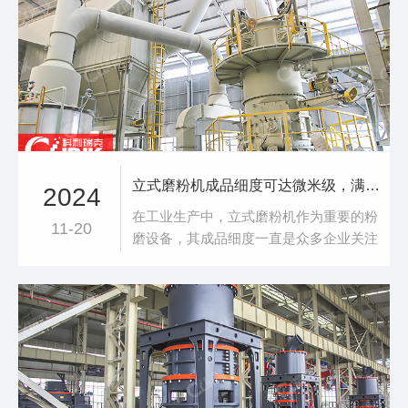
然方解石、大理石、白云石或白垩为原
料，经机械设备粉磨和分级后使其达到一
定细度。随着现代大工业对产品品质的要
求和国家**减排
立式磨粉机成品细度可达微米级，满足多样生产需求
2024
在工业生产中，立式磨粉机作为重要的粉
11-20
磨设备，其成品细度一直是众多企业关注
的焦点。据悉，不同型号和厂家的立式磨
粉机成品细度有所差异。上海科利瑞克的
CLUM系列立式磨粉机，成品细度可达
300-3000目，换算成毫米单位，*细可至
0.001mm左右，主要适用于方解石、大理
石、石灰石等物料的粉磨.这些先进的