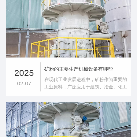
流入水体，导致土壤板结、水体酸碱度失
衡，对生态环境造成严重破坏。接到用户
反馈，使用HGM环辊微粉磨后，改变了
这一困境，让氢氧化钙废渣重获新生。加
工物料：
矿粉的主要生产机械设备有哪些
2025
在现代工业发展进程中，矿粉作为重要的
02-07
工业原料，广泛应用于建筑、冶金、化工
等诸多领域。而其稳定且**的生产离不开
一系列先进的机械设备。破碎机是矿粉生
产的 “先锋官”。颚式破碎机便是其中的典
型代表，它具有强大的破碎能力，能够将
大块矿石进行初步破碎，为后续的加工环
节打下基础。其坚固耐用的结构设计，能