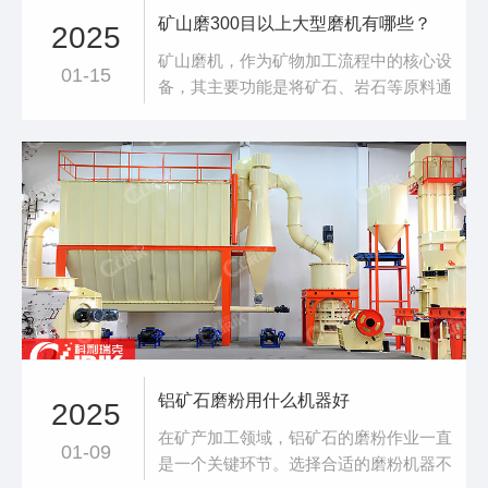
矿山磨300目以上大型磨机有哪些？
2025
矿山磨机，作为矿物加工流程中的核心设
01-15
备，其主要功能是将矿石、岩石等原料通
过研磨作用，细化至所需的粒度范围。
300目，这一术语源自粒度分级标准，意
味着物料经过研磨后，能通过每英寸300
个孔的筛网，其细腻程度可见一斑。而
300目以上的大型磨机，*是将这一标准推
向了极致，广泛应用于矿业、建材、化工
等多个领
铝矿石磨粉用什么机器好
2025
在矿产加工领域，铝矿石的磨粉作业一直
01-09
是一个关键环节。选择合适的磨粉机器不