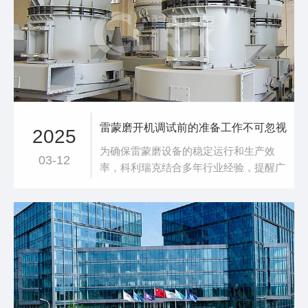
雷蒙磨开机调试前的准备工作不可忽视
2025
为确保雷蒙磨设备的稳定运行和生产效
03-12
率，科利瑞克结合多年行业经验，提醒广
大客户在开机调试前需做好以下准备工
作：一、全面检查设备状态外观检查: 仔
细查看设备外观是否存在运输造成的损
伤，确认各部件齐全，连接螺栓紧固。润
滑检查: 检查各润滑点，确保已加注适量
润滑脂，特别是磨辊总成、分析机