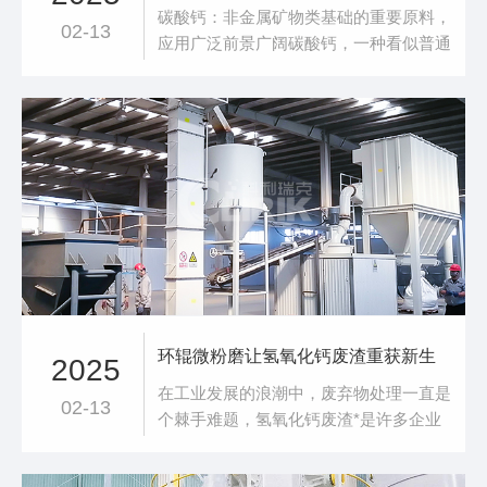
碳酸钙：非金属矿物类基础的重要原料，
02-13
应用广泛前景广阔碳酸钙，一种看似普通
的白色粉末，却是非金属矿物类基础的重
要原料，广泛应用于各个领域，与我们的
日常生活息息相关。碳酸钙资源丰富，主
要存在于石灰石、大理石、白垩等矿物
中。我国碳酸钙资源储量丰富，分布广
泛，为碳酸钙产业的发展提供了坚实的资
源保障。碳酸钙根
环辊微粉磨让氢氧化钙废渣重获新生
2025
在工业发展的浪潮中，废弃物处理一直是
02-13
个棘手难题，氢氧化钙废渣*是许多企业
头疼的 “包袱”。若未经妥善处理，氢氧化
钙中的碱性物质及其他成分会渗入土壤、