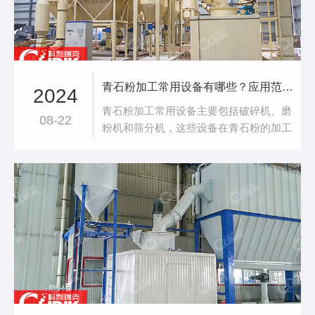
量不断增加，加
青石粉加工常用设备有哪些？应用范围是什么？
2024
青石粉加工常用设备主要包括破碎机、磨
08-22
粉机和筛分机，这些设备在青石粉的加工
过程中起着至关重要的作用。青石粉加工
常用设备破碎机：作用：主要用于将大块
青石破碎成小块，以便进行后续的磨粉处
理。类型：常见的青石破碎机有颚式破碎
机、圆锥破碎机和反击式破碎机等。这些
设备各有特点，如颚式破碎机结构简单、
维修方便，圆