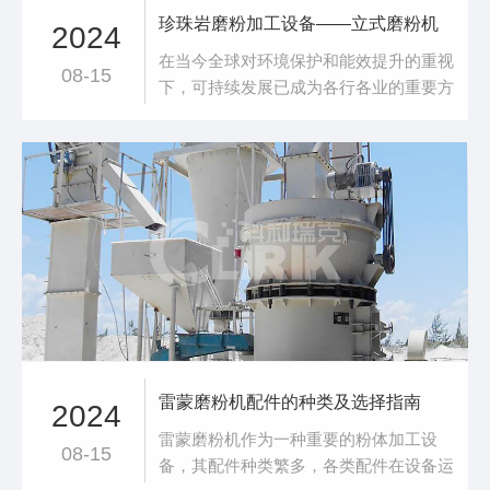
珍珠岩磨粉加工设备——立式磨粉机
2024
在当今全球对环境保护和能效提升的重视
08-15
下，可持续发展已成为各行各业的重要方
向，我国亦将此视为经济发展的核心议
题。在此背景下，珍珠岩材料领域迎来了
一项重要创新——膨胀玻化微珠。这种经
过珍珠岩磨粉机精细加工的产品，相较于
传统膨胀珍珠岩，展现出*低的吸水性和*
高的耐压强度，成为建筑保温砂浆中的优
选材料。它不
雷蒙磨粉机配件的种类及选择指南
2024
雷蒙磨粉机作为一种重要的粉体加工设
08-15
备，其配件种类繁多，各类配件在设备运