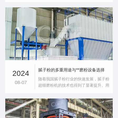
行中各司其职，共同确保设备的正常运转
和**生产。以下是对雷蒙磨粉机配件种类
及选择的详细解析与指南。一、雷蒙磨粉
机配件种类主机配件磨辊：核心研磨部
件，材质多样，需根据物料性质选择。磨
环：与磨辊配合，材质需耐磨，适应物料
硬度。主轴与轴
腻子粉的多重用途与**磨粉设备选择
2024
随着我国腻子粉行业的快速发展，腻子粉
08-07
超细磨粉机的技术也得到了显著提升。用
于装修过程中，对建筑物内外墙面、柱
面、顶棚、阳台、栏板等区域进行初步整
平处理的材料，被称为装修腻子。腻子粉
作为基建领域的重要原材料之一，近年来
在我国的发展极为迅速，表现为生产厂家