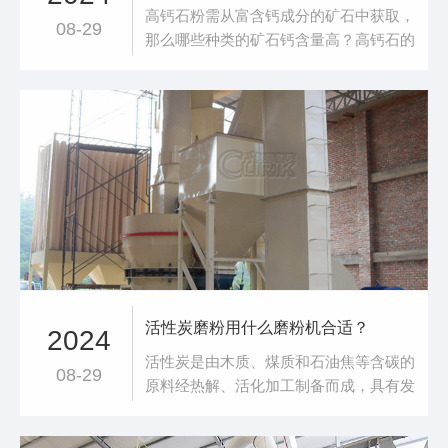
高钙石粉需从富含钙成分的矿石中获取，
08-29
那么哪些种类的矿石钙含量高？高钙石的
种类主要有石灰石CaCO3、白云石
CaCO3·MgCO3、石膏CaSO4·2H2O、
萤石CaF2、磷灰石Ca5（PO4）3F等月
矿石。高钙矿粉的用途有很多，高钙粉可
用于各种润肤粉、美容粉、爽身粉中，涂
抹添加了高钙粉的化妆品可以使
活性炭磨粉用什么磨粉机合适？
2024
活性炭是由木质、煤质和石油焦等含碳的
08-29
原料经热解、活化加工制备而成，具有发
达的孔隙结构、较大的比表面积和丰富的
表面化学基团，特异性吸附能力较强的炭