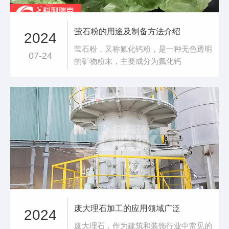
萤石粉的用途及制备方法介绍
2024
萤石粉，又称氟化钙粉，是一种无色透明
07-24
的矿物粉末，主要成分为氟化钙
（CaF₂）。它具有较高的硬度、较低的
密度和良好的光学性能，能够在紫外线和
可见光范围内透过大部分光线。此外，萤
石粉还具有良好的热稳定性和化学稳定
性，能够在高温和强酸强碱环境下保持稳
定的性能。萤石粉的用途1、工业领域：
萤石粉在工业领域的应
废大理石加工的应用领域广泛
2024
废大理石，作为建筑和装饰行业中常见的