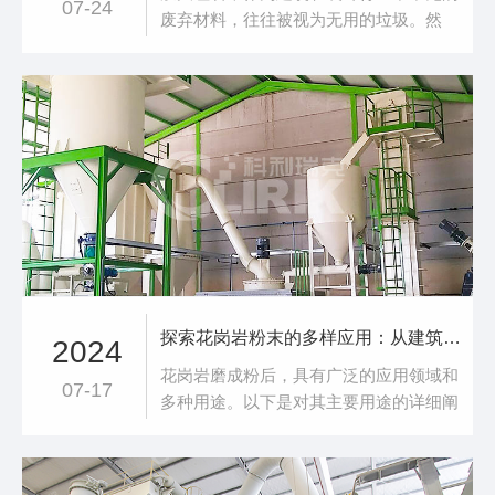
07-24
废弃材料，往往被视为无用的垃圾。然
而，随着环保意识的提高和资源再利用技
术的发展，废大理石加工逐渐成为一个备
受关注的领域。废大理石加工的意义在于
实现资源的有效利用和环境的保护。大理
石作为一种天然石材，其开采和加工过程
对自然环境造成了一定的破坏。而废弃的
大理石如果得不
探索花岗岩粉末的多样应用：从建筑到环保的跨界之旅
2024
花岗岩磨成粉后，具有广泛的应用领域和
07-17
多种用途。以下是对其主要用途的详细阐
述：一、建筑材料领域混凝土掺合料：花
岗岩粉末可以作为混凝土的掺合料，提高
混凝土的强度和耐久性。特别是在高性能