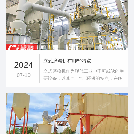
混凝土中，适量添加花岗岩粉末可以显著
改善其力学性能。路面铺装：在路面铺装
中，花岗岩粉末可以与其他材料混合使
用，形成耐磨、
立式磨粉机有哪些特点
2024
立式磨粉机作为现代工业中不可或缺的重
07-10
要设备，以其**、**、环保的特点，在多
个行业中发挥着重要作用。以下是立式磨
粉机的主要特点：系统集成度高：立式磨
粉机集破碎、粉磨、分级输送于一体，系
统简单，布局紧凑，占地面积小，约为球
磨系统的50%，能够大幅降低投资费用。
这一特点使得立式磨粉机在有限的空间内
实现了