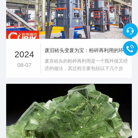
众多、应用领域不断扩展和细化。小型磨
粉机在腻子粉生
废旧砖头变废为宝：粉碎再利用的环保新路径
2024
废弃砖头的粉碎再利用是一个既环保又经
08-07
济的做法，其过程主要包括以下几个步
骤：一、破碎处理首先，将废弃砖头通过
破碎机进行破碎处理。这一步骤是再利用
过程的基础，旨在将大块的废弃砖头破碎
成较小的颗粒或粉末。破碎机的选择至关
重要，如双级粉碎机因其独特的设计特
点，特别适合处理高硬度、高湿度以及具
有一定粘性的物料