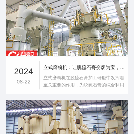
材料的统称。磨活性炭一般是在80-400目
区间，常见的细度一般是200目，325
目。时产2-3吨，这样的设备我们可以选
择经济实惠的雷蒙磨粉机，CLRM系列磨
立式磨粉机：让脱硫石膏变废为宝，**研磨助力环保生产
2024
立式磨粉机在脱硫石膏加工研磨中发挥着
08-22
至关重要的作用，为脱硫石膏的综合利用
提供了强有力的支持。以下是对立式磨粉
机助力脱硫石膏加工研磨的详细阐述：
一、脱硫石膏的综合利用价值脱硫石膏作
为一种工业副产石膏，是一种可以再次利
用的非金属矿石资源。随着科技水平和生
产规模的扩大，脱硫石膏的排放量和堆积