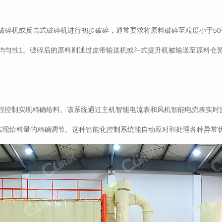
破碎机或反击式破碎机进行初步破碎，通常要求将原料破碎至粒度小于50
均匀性1。破碎后的原料则通过皮带输送机或斗式提升机被输送至原料仓
编程控制实现精确给料。该系统通过主机智能电流表和风机智能电流表实时
，实现给料量的精确调节。这种智能化控制系统能自动应对和处理各种异常